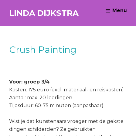
Skip
Skip
Skip
Menu
LINDA DIJKSTRA
to
to
to
main
primary
footer
Educatieve
content
sidebar
diensten
&
producten
Crush Painting
Voor: groep 3/4
Kosten: 175 euro (excl. materiaal- en reiskosten)
Aantal: max. 20 leerlingen
Tijdsduur: 60-75 minuten (aanpasbaar)
Wist je dat kunstenaars vroeger met de gekste
dingen schilderden? Ze gebruikten