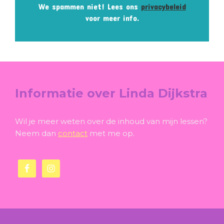
We spammen niet! Lees ons
privacybeleid
voor meer info.
Footer
Informatie over Linda Dijkstra
Wil je meer weten over de inhoud van mijn lessen?
Neem dan
contact
met me op.