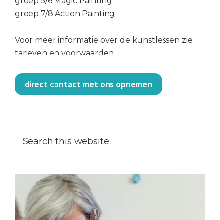
groep 5/6
Magic Painting
groep 7/8
Action Painting
Voor meer informatie over de kunstlessen zie
tarieven
en
voorwaarden
direct contact met ons opnemen
Primary
Search
this
Sidebar
website