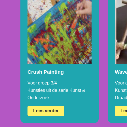
Crush Painting
Wave
Voor groep 3/4
Voor 
Kunstles uit de serie Kunst &
Kunstl
Onderzoek
Draa
Crush
Lees verder
Le
Painting