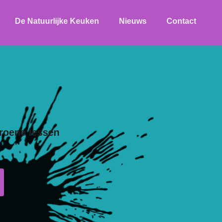
De Natuurlijke Keuken
Nieuws
Contact
roene lessen
ezet onderwijs