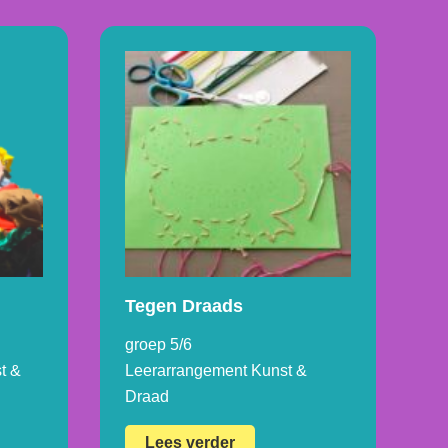
Tegen Draads
groep 5/6
t &
Leerarrangement Kunst &
Draad
Tegen
Lees verder