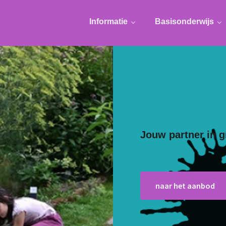
Informatie
Basisonderwijs
Jouw partner in g
voor basis- en voortg
naar het aanbod