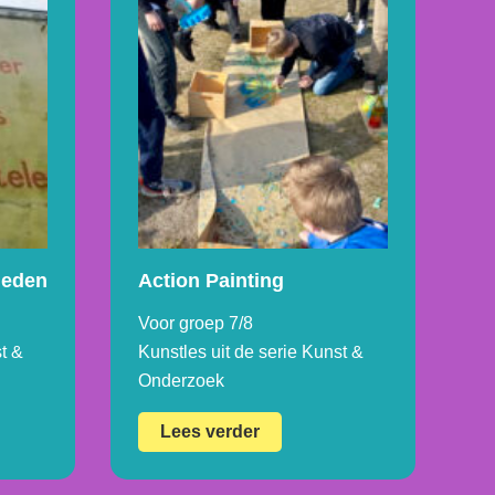
leden
Action Painting
Voor groep 7/8
t &
Kunstles uit de serie Kunst &
Onderzoek
Action
Lees verder
Painting