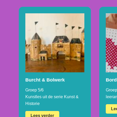
Burcht & Bolwerk
Bord
Groep 5/6
Groep
Kunstles uit de serie Kunst &
leera
Historie
Le
Burcht
Lees verder