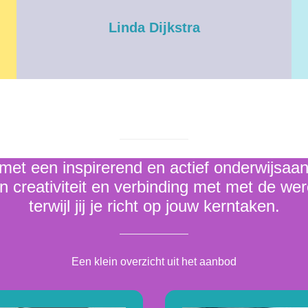
Linda Dijkstra
 met een inspirerend en actief onderwijsaa
n creativiteit en verbinding met met de wer
terwijl jij je richt op jouw kerntaken.
Een klein overzicht uit het aanbod