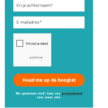
We spammen niet! Lees ons
privacybeleid
voor meer info.