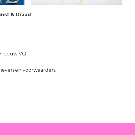
nst & Draad
:
erbouw VO
rieven
en
voorwaarden
.