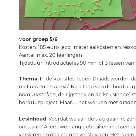
V
oor groep 5/6
Kosten: 185 euro (excl. materiaalkosten en reisk
Aantal: max. 20 leerlingen
Tijdsduur: introductieles 90 min. of 3 lessen van
Thema
:
In de kunstles Tegen Draads worden de
met
draad en naald.
Na afloop van dit borduurp
borduursteken
, de rijgsteek en de kruis(ende)
borduurproject. Maar….. het werken met draden
Lesinhoud
: Voordat we aan de slag gaan, reizen
ontstaan? Al eeuwenlang gebruiken mensen draa
versieren en objecten te verstevigen. Het is ee