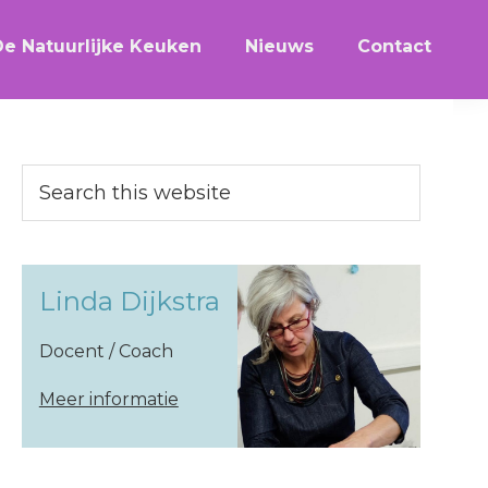
De Natuurlijke Keuken
Nieuws
Contact
Primary
Search
this
Sidebar
website
Linda Dijkstra
Docent / Coach
Meer informatie