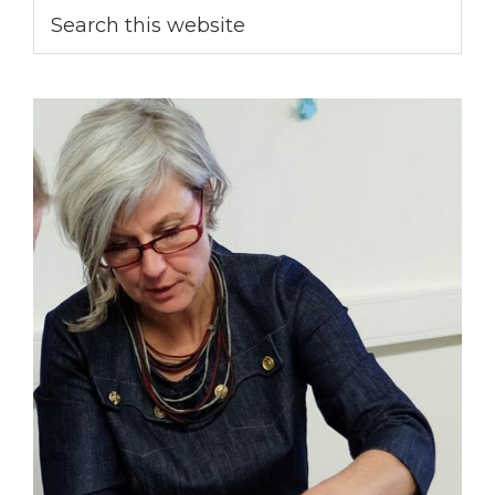
Primary
Search
this
Sidebar
website